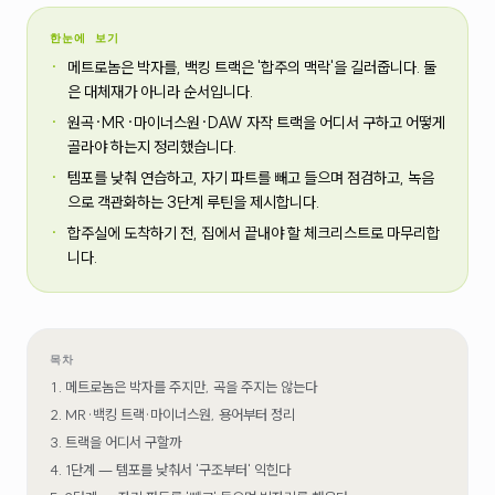
한눈에 보기
메트로놈은 박자를, 백킹 트랙은 '합주의 맥락'을 길러줍니다. 둘
은 대체재가 아니라 순서입니다.
원곡·MR·마이너스원·DAW 자작 트랙을 어디서 구하고 어떻게
골라야 하는지 정리했습니다.
템포를 낮춰 연습하고, 자기 파트를 빼고 들으며 점검하고, 녹음
으로 객관화하는 3단계 루틴을 제시합니다.
합주실에 도착하기 전, 집에서 끝내야 할 체크리스트로 마무리합
니다.
목차
메트로놈은 박자를 주지만, 곡을 주지는 않는다
MR·백킹 트랙·마이너스원, 용어부터 정리
트랙을 어디서 구할까
1단계 — 템포를 낮춰서 '구조부터' 익힌다