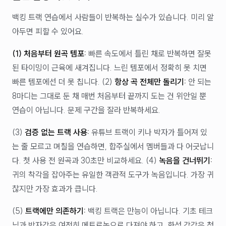
백킹 트랙 연습에서 사람들이 반복하는 실수가 있습니다. 미리 알
아두면 피할 수 있어요.
(1) 처음부터 원곡 템포:
빠른 속도에서 틀린 채로 반복하면 잘못
된 타이밍이 근육에 새겨집니다. 느린 템포에서 정확히 못 치면
빠른 템포에선 더 못 칩니다. (2)
항상 곡 전체만 돌리기:
안 되는
8마디는 그대로 둔 채 매번 처음부터 끝까지 도는 건 위안일 뿐
연습이 아닙니다. 문제 구간을 잘라 반복하세요.
(3)
검증 없는 트랙 사용:
유튜브 트랙이 키나 박자가 틀어져 있
는 줄 모르고 며칠을 연습하면, 합주실에서 멤버들과 다 어긋납니
다. 첫 사용 전 원곡과 30초만 비교하세요. (4)
녹음을 건너뛰기:
귀의 착각을 잡아주는 유일한 객관적 도구가 녹음입니다. 가장 귀
찮지만 가장 효과가 큽니다.
(5)
트랙에만 의존하기:
백킹 트랙은 만능이 아닙니다. 기초 테크
닉과 박자감은 여전히 메트로놈으로 다져야 하고, 화성 감각은 청