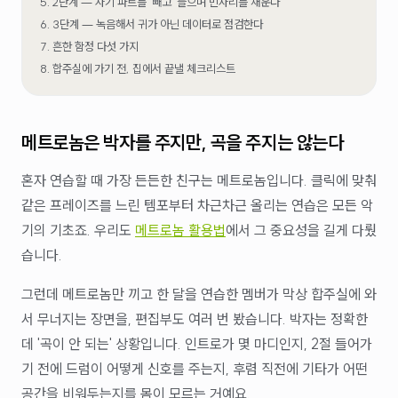
2단계 — 자기 파트를 '빼고' 들으며 빈자리를 채운다
3단계 — 녹음해서 귀가 아닌 데이터로 점검한다
흔한 함정 다섯 가지
합주실에 가기 전, 집에서 끝낼 체크리스트
메트로놈은 박자를 주지만, 곡을 주지는 않는다
혼자 연습할 때 가장 든든한 친구는 메트로놈입니다. 클릭에 맞춰
같은 프레이즈를 느린 템포부터 차근차근 올리는 연습은 모든 악
기의 기초죠. 우리도
메트로놈 활용법
에서 그 중요성을 길게 다뤘
습니다.
그런데 메트로놈만 끼고 한 달을 연습한 멤버가 막상 합주실에 와
서 무너지는 장면을, 편집부도 여러 번 봤습니다. 박자는 정확한
데 '곡이 안 되는' 상황입니다. 인트로가 몇 마디인지, 2절 들어가
기 전에 드럼이 어떻게 신호를 주는지, 후렴 직전에 기타가 어떤
공간을 비워두는지를 몸이 모르는 거예요.