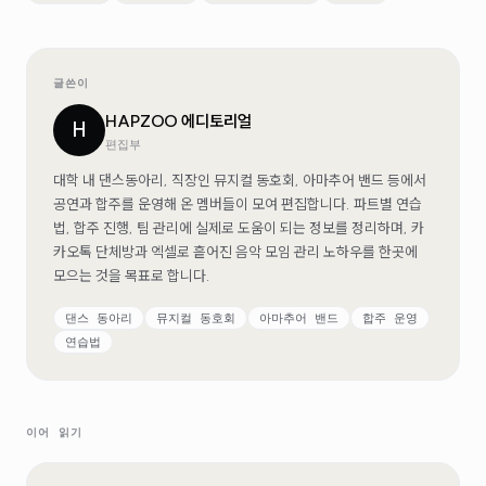
글쓴이
HAPZOO 에디토리얼
H
편집부
대학 내 댄스동아리, 직장인 뮤지컬 동호회, 아마추어 밴드 등에서
공연과 합주를 운영해 온 멤버들이 모여 편집합니다. 파트별 연습
법, 합주 진행, 팀 관리에 실제로 도움이 되는 정보를 정리하며, 카
카오톡 단체방과 엑셀로 흩어진 음악 모임 관리 노하우를 한곳에
모으는 것을 목표로 합니다.
댄스 동아리
뮤지컬 동호회
아마추어 밴드
합주 운영
연습법
이어 읽기