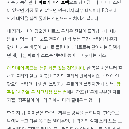
서는 가능하면
내 파트가 빠진 트랙
으로 넘어갑니다. 마이너스원
이 있으면 가장 좋고, 없으면 원곡에서 좌우 패닝이나 EQ로 내
악기 대역을 살짝 줄이는 것만으로도 차이가 납니다.
내 자리가 비어 있으면 비로소 무서운 진실이 드러납니다. 내가
음을 빼먹는 마디, 코드 전환이 한 박 늦는 구간, 후렴에서 혼자
앞서 나가는 버릇이 그대로 들립니다. 메트로놈 앞에서는 멀쩡하
던 게, 다른 파트가 흐르는 맥락에 놓이니 어긋나는 거죠.
이 단계의 목표는 '틀린 데를 찾는 것'입니다.
한 곡을 처음부터 끝
까지 돌리지 말고, 어긋난 구간만 잘라서 반복하세요. 후렴이 안
맞으면 후렴만 다섯 번, 브릿지가 흔들리면 브릿지만 다섯 번.
합
주실 1시간을 두 시간처럼 쓰는 법
에서 강조한 '문제 부분만 자르
기'를, 합주실이 아니라 집에서 미리 끝내두는 겁니다.
한 가지 팁. 이어폰은 한쪽만 끼우는 방식을 권합니다. 한쪽으로
트랙을 듣고 다른 쪽 귀는 열어두면, 내 악기의 실제 소리(또는 노
래 소리)와 트랙을 동시에 모니터링할 수 있습니다. 두 소리가 하