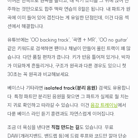
이어폰 한쪽으로 원곡을 흘리고, 내 악기 소리를 그 위에 얹어 연
주하는 것만으로도 합주 맥락 연습의 8할은 됩니다. 내 파트가 원
곡에 이미 들어 있어 겹친다는 게 유일한 단점인데, 이건 다음 섹
션에서 해결합니다.
유튜브에는 'OO backing track', '곡명 + MR', 'OO no guitar'
같은 키워드로 검색하면 팬이나 채널이 만들어 올린 트랙이 꽤 많
습니다. 다만 품질 편차가 큽니다. 키가 반음 틀어져 있거나, 박자
가 미묘하게 흔들리거나, 구조가 원곡과 다른 경우도 있으니 첫
30초는 꼭 원곡과 비교해보세요.
베이스나 기타라면
isolated track(분리 음원)
검색도 유용합니
다. 특정 파트만 분리된 음원을 찾으면 그 파트가 실제로 뭘 치는
지 귀로 확인하고 따라갈 수 있습니다. 이건
음감 트레이닝
에서
다룬 베이스 라인 듣기 훈련과도 자연스럽게 이어집니다.
조금 더 욕심을 낸다면
직접 만드는 길
도 있습니다. 무료
DAW(개러지밴드, 밴드랩 등)에 드럼 루프와 코드만 깔아 단순