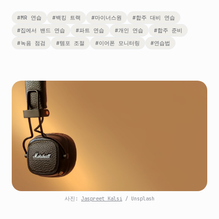
#
MR 연습
#
백킹 트랙
#
마이너스원
#
합주 대비 연습
#
집에서 밴드 연습
#
파트 연습
#
개인 연습
#
합주 준비
#
녹음 점검
#
템포 조절
#
이어폰 모니터링
#
연습법
사진:
Jaspreet Kalsi
/ Unsplash