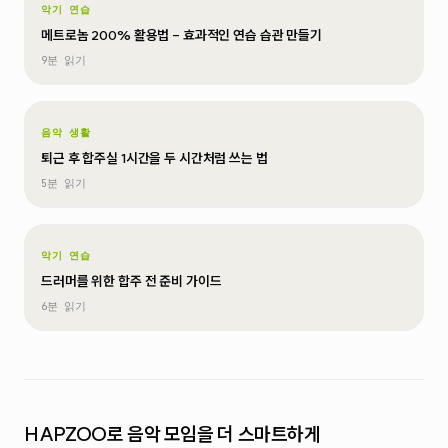
악기 연습
메트로놈 200% 활용법 - 효과적인 연습 습관 만들기
9분
읽기
음악 생활
퇴근 후 합주실 1시간을 두 시간처럼 쓰는 법
5분
읽기
악기 연습
드러머를 위한 합주 전 준비 가이드
6분
읽기
HAPZOO로 음악 모임을 더 스마트하게