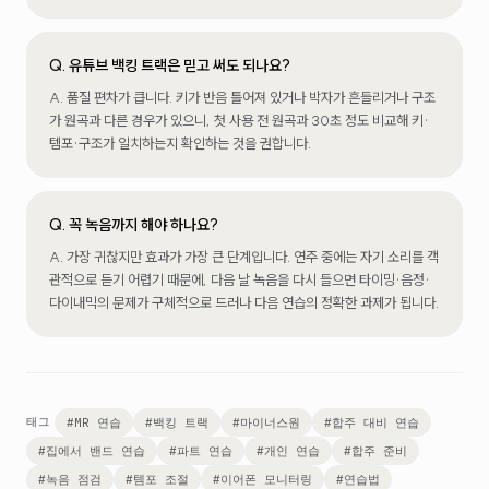
Q.
유튜브 백킹 트랙은 믿고 써도 되나요?
A.
품질 편차가 큽니다. 키가 반음 틀어져 있거나 박자가 흔들리거나 구조
가 원곡과 다른 경우가 있으니, 첫 사용 전 원곡과 30초 정도 비교해 키·
템포·구조가 일치하는지 확인하는 것을 권합니다.
Q.
꼭 녹음까지 해야 하나요?
A.
가장 귀찮지만 효과가 가장 큰 단계입니다. 연주 중에는 자기 소리를 객
관적으로 듣기 어렵기 때문에, 다음 날 녹음을 다시 들으면 타이밍·음정·
다이내믹의 문제가 구체적으로 드러나 다음 연습의 정확한 과제가 됩니다.
#
MR 연습
#
백킹 트랙
#
마이너스원
#
합주 대비 연습
태그
#
집에서 밴드 연습
#
파트 연습
#
개인 연습
#
합주 준비
#
녹음 점검
#
템포 조절
#
이어폰 모니터링
#
연습법