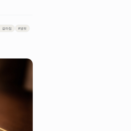
 갈라짐
#
댐핏