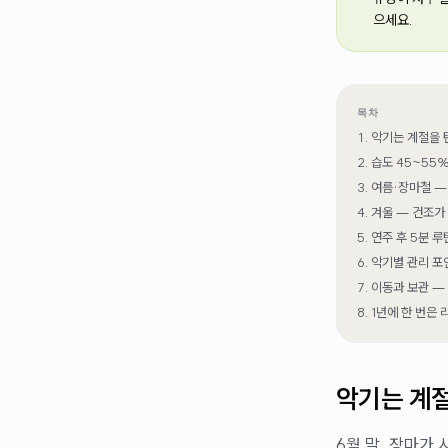
으세요.
목차
악기는 계절을 
습도 45~55
여름·장마철 —
겨울 — 건조가
연주 후 5분 루
악기별 관리 포
이동과 보관 —
1년에 한 번은
악기는 계
6월 말, 장마가