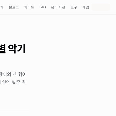
소개
블로그
가이드
FAQ
용어 사전
도구
게임
별 악기
팡이와 넥 휘어
계절에 맞춘 악