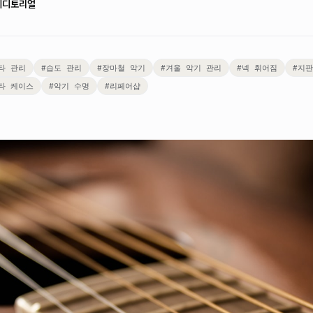
에디토리얼
타 관리
#
습도 관리
#
장마철 악기
#
겨울 악기 관리
#
넥 휘어짐
#
지판
타 케이스
#
악기 수명
#
리페어샵