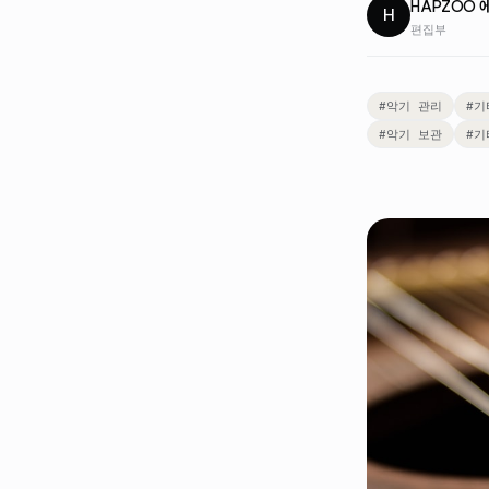
HAPZOO 
H
편집부
#
악기 관리
#
기
#
악기 보관
#
기