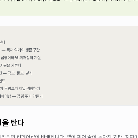
탄다
% — 목재 악기의 생존 구간
 곰팡이와 넥 휘어짐의 계절
 지판을 가른다
틴 — 닦고, 풀고, 넣기
인트
 차 트렁크가 제일 위험하다
 리페어샵 — 점검 주기 만들기
절을 탄다
 시작되면 리페어샵이 바빠집니다. 넥이 휘어 줄이 높아진 기타, 지판이