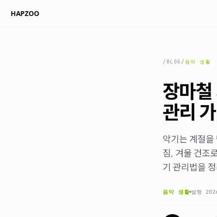
HAPZOO
/BLOG
/
음악 생활
장마철 
관리 
악기는 계절을 
짐, 겨울 건조
기 관리법을 
음악 생활
발행
202